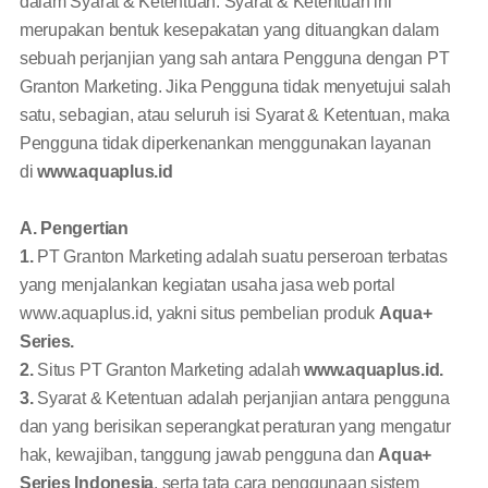
dalam Syarat & Ketentuan. Syarat & Ketentuan ini
merupakan bentuk kesepakatan yang dituangkan dalam
sebuah perjanjian yang sah antara Pengguna dengan PT
Granton Marketing. Jika Pengguna tidak menyetujui salah
satu, sebagian, atau seluruh isi Syarat & Ketentuan, maka
Pengguna tidak diperkenankan menggunakan layanan
di
www.aquaplus.id
A. Pengertian
1.
PT Granton Marketing adalah suatu perseroan terbatas
yang menjalankan kegiatan usaha jasa web portal
www.aquaplus.id, yakni situs pembelian produk
Aqua+
Series.
2.
Situs PT Granton Marketing adalah
www.aquaplus.id.
3.
Syarat & Ketentuan adalah perjanjian antara pengguna
dan yang berisikan seperangkat peraturan yang mengatur
hak, kewajiban, tanggung jawab pengguna dan
Aqua+
Series Indonesia
, serta tata cara penggunaan sistem