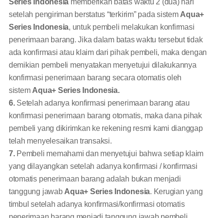
Series Indonesia
memberikan batas waktu 2 (dua) hari
setelah pengiriman berstatus “terkirim” pada sistem
Aqua+
Series Indonesia
, untuk pembeli melakukan konfirmasi
penerimaan barang. Jika dalam batas waktu tersebut tidak
ada konfirmasi atau klaim dari pihak pembeli, maka dengan
demikian pembeli menyatakan menyetujui dilakukannya
konfirmasi penerimaan barang secara otomatis oleh
sistem
Aqua+ Series Indonesia.
6.
Setelah adanya konfirmasi penerimaan barang atau
konfirmasi penerimaan barang otomatis, maka dana pihak
pembeli yang dikirimkan ke rekening resmi kami dianggap
telah menyelesaikan transaksi.
7.
Pembeli memahami dan menyetujui bahwa setiap klaim
yang dilayangkan setelah adanya konfirmasi / konfirmasi
otomatis penerimaan barang adalah bukan menjadi
tanggung jawab
Aqua+ Series Indonesia
. Kerugian yang
timbul setelah adanya konfirmasi/konfirmasi otomatis
penerimaan barang menjadi tanggung jawab pembeli