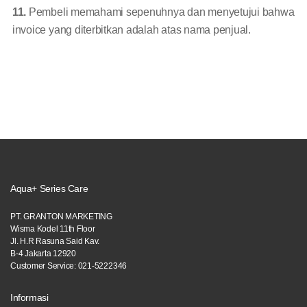
11.
Pembeli memahami sepenuhnya dan menyetujui bahwa
invoice yang diterbitkan adalah atas nama penjual.
Aqua+ Series Care
PT. GRANTON MARKETING
Wisma Kodel 11th Floor
Jl. H.R Rasuna Said Kav.
B-4 Jakarta 12920
Customer Service: 021-5222346
Informasi