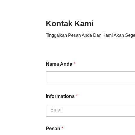
Kontak Kami
Tinggalkan Pesan Anda Dan Kami Akan Sege
N
Nama Anda
*
a
m
a
I
n
f
Informations
*
o
r
m
a
First
t
P
i
Pesan
*
e
o