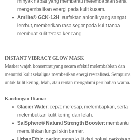
minyak nabati yang membantu melembabkan serta
mengembalikan energi pada kulit kusam.
Amilite® GCK-12H
: surfaktan anionik yang sangat
lembut, memberikan rasa segar pada kulit tanpa
membuat kulit terasa kencang.
INSTANT VIBRACY GLOW MASK
Masker wajah konsentrat yang secara efektif melembabkan dan
menutrisi kulit sekaligus memberikan energi revitalisasi. Sempurna
untuk kulit kering, lelah, atau rentan mengalami perubahan warna.
Kandungan Utama:
Glacier Water
: cepat meresap, melembapkan, serta
melembutkan kulit kering dan lelah.
SalSphere® Natural Strength Booster
: membantu
memulihkan fungsi skin barrier.
UrbanEthic
: perlindungan kulit dari polusi perkotaan.