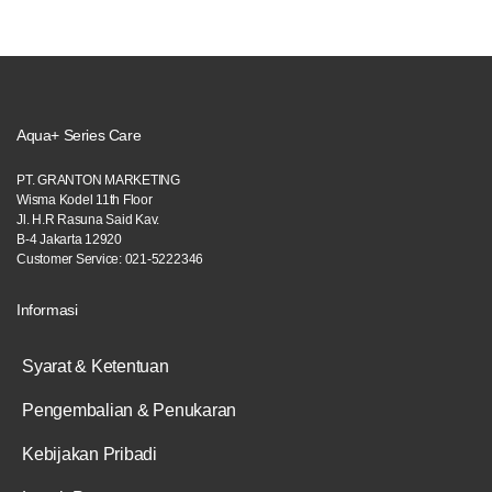
(150 Ml) | PICKUP ONLY
Rp
815,294.00
Rp
427,059.00
Aqua+ Series Care
PT. GRANTON MARKETING
Wisma Kodel 11th Floor
Jl. H.R Rasuna Said Kav.
B-4 Jakarta 12920
Customer Service: 021-5222346
Informasi
Syarat & Ketentuan