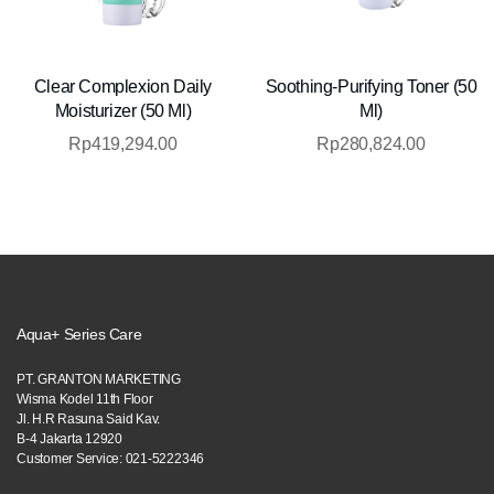
Clear Complexion Daily
Soothing-Purifying Toner (50
Moisturizer (50 Ml)
Ml)
Rp
419,294.00
Rp
280,824.00
Aqua+ Series Care
PT. GRANTON MARKETING
Wisma Kodel 11th Floor
Jl. H.R Rasuna Said Kav.
B-4 Jakarta 12920
Customer Service: 021-5222346