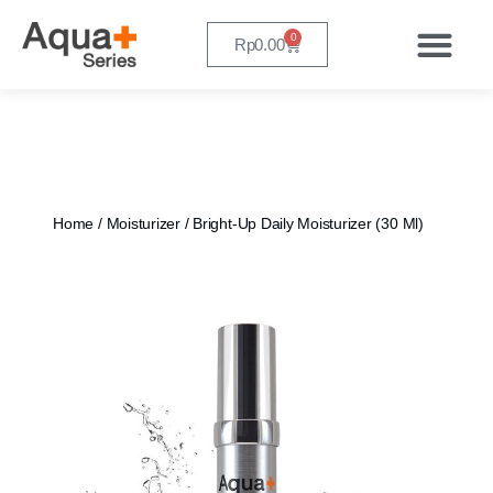
0
Rp
0.00
Home
/
Moisturizer
/ Bright-Up Daily Moisturizer (30 Ml)