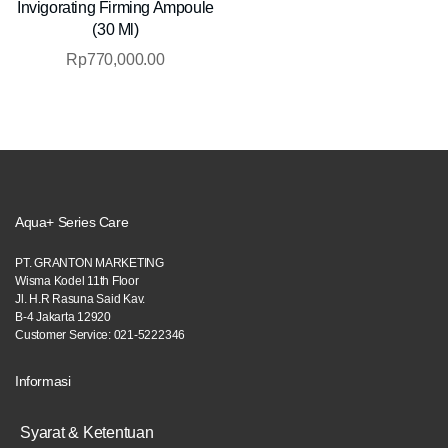
Invigorating Firming Ampoule
(30 Ml)
Rp
770,000.00
Aqua+ Series Care
PT. GRANTON MARKETING
Wisma Kodel 11th Floor
Jl. H.R Rasuna Said Kav.
B-4 Jakarta 12920
Customer Service: 021-5222346
Informasi
Syarat & Ketentuan